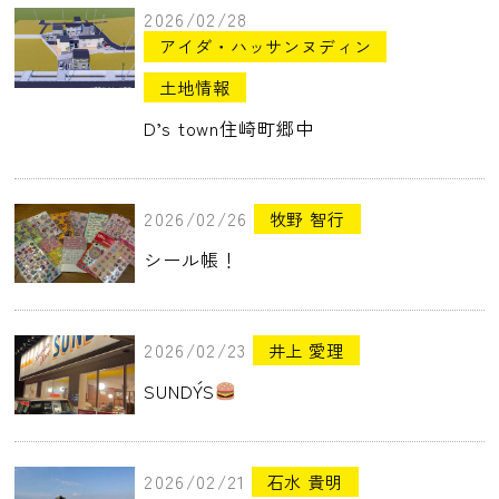
2026/02/28
アイダ・ハッサンヌディン
土地情報
D’s town住崎町郷中
2026/02/26
牧野 智行
シール帳！
2026/02/23
井上 愛理
SUNDY´S
2026/02/21
石水 貴明