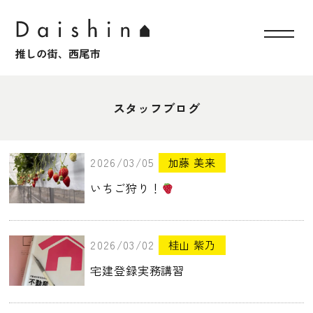
スタッフブログ
2026/03/05
加藤 美来
いちご狩り！
2026/03/02
桂山 紫乃
宅建登録実務講習