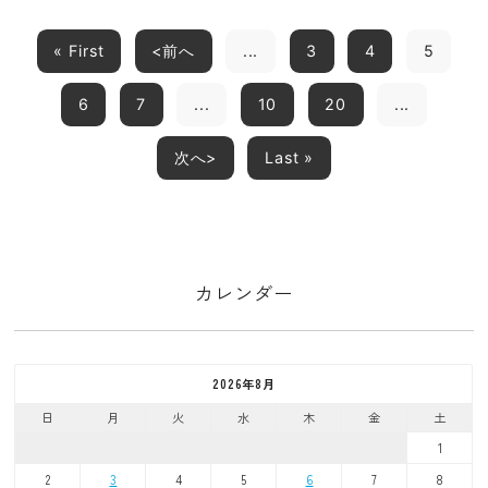
« First
<前へ
...
3
4
5
6
7
...
10
20
...
次へ>
Last »
カレンダー
2026年8月
日
月
火
水
木
金
土
1
2
3
4
5
6
7
8