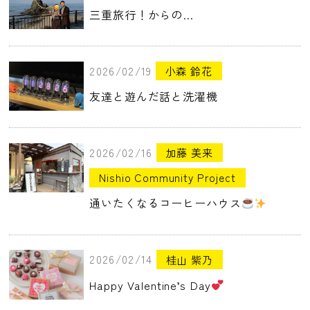
三重旅行！からの…
2026/02/19
小森 鈴花
友達と遊んだ話と洗濯機
2026/02/16
加藤 美来
Nishio Community Project
通いたくなるコーヒーハウス
2026/02/14
桂山 紫乃
Happy Valentine’s Day