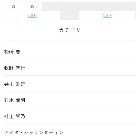
29
30
« 8月
1月 »
カテゴリ
松﨑 卷
牧野 智行
井上 愛理
石水 貴明
桂山 紫乃
アイダ・ハッサンヌディン