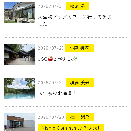
2026/07/30
松﨑 卷
人生初ドッグカフェに行ってきま
した！
2026/07/27
小森 鈴花
USG
と軽井沢
2026/07/23
加藤 美来
人生初の北海道！
2026/07/20
桂山 紫乃
Nishio Community Project