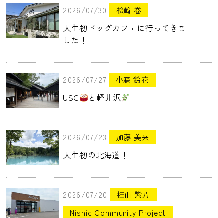
2026/07/30
松﨑 卷
人生初ドッグカフェに行ってきま
した！
2026/07/27
小森 鈴花
USG
と軽井沢
2026/07/23
加藤 美来
人生初の北海道！
2026/07/20
桂山 紫乃
Nishio Community Project