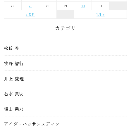
26
27
28
29
30
31
« 12月
1月 »
カテゴリ
松﨑 卷
牧野 智行
井上 愛理
石水 貴明
桂山 紫乃
アイダ・ハッサンヌディン