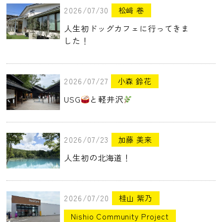
2026/07/30
松﨑 卷
人生初ドッグカフェに行ってきま
した！
2026/07/27
小森 鈴花
USG
と軽井沢
2026/07/23
加藤 美来
人生初の北海道！
2026/07/20
桂山 紫乃
Nishio Community Project