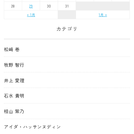
28
29
30
31
« 1月
1月 »
カテゴリ
松﨑 卷
牧野 智行
井上 愛理
石水 貴明
桂山 紫乃
アイダ・ハッサンヌディン