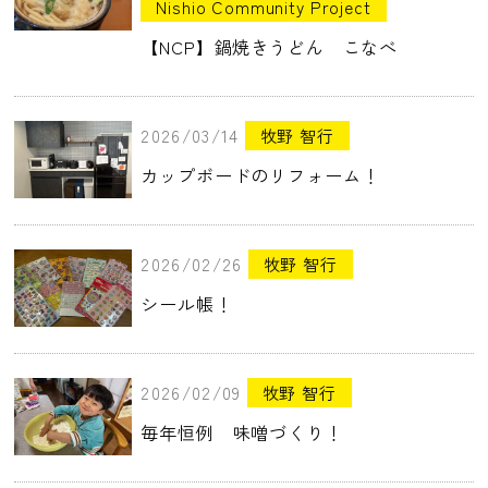
Nishio Community Project
【NCP】鍋焼きうどん こなべ
2026/03/14
牧野 智行
カップボードのリフォーム！
2026/02/26
牧野 智行
シール帳！
2026/02/09
牧野 智行
毎年恒例 味噌づくり！