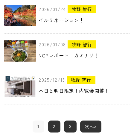
2026/01/24
牧野 智行
イルミネーション！
2026/01/08
牧野 智行
NCPレポート カミナリ！
2025/12/13
牧野 智行
本日と明日限定！内覧会開催！
1
2
3
次へ>