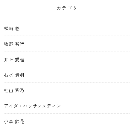
カテゴリ
松﨑 卷
牧野 智行
井上 愛理
石水 貴明
桂山 紫乃
アイダ・ハッサンヌディン
小森 鈴花