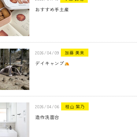
おすすめ手土産
2026/04/09
加藤 美来
デイキャンプ
2026/04/06
桂山 紫乃
造作洗面台