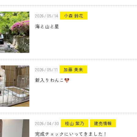
2026/05/14
小森 鈴花
海と山と星
2026/05/11
加藤 美来
新入りわんこ
2026/04/30
桂山 紫乃
建売情報
完成チェックにいってきました！