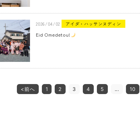
2026/04/02
アイダ・ハッサンヌディン
Eid Omedetou!
<前へ
1
2
3
4
5
...
10