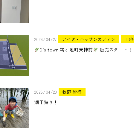
2026/04/27
アイダ・ハッサンヌディン
土地
D’s town 鵜ヶ池町天神前
販売スタート！
2026/04/23
牧野 智行
潮干狩り！