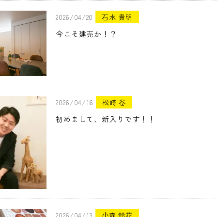
2026/04/20
石水 貴明
今こそ建売か！？
2026/04/16
松﨑 卷
初めまして、新入りです！！
2026/04/13
小森 鈴花