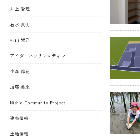
井上 愛理
石水 貴明
桂山 紫乃
アイダ・ハッサンヌディン
小森 鈴花
加藤 美来
Nishio Community Project
建売情報
土地情報