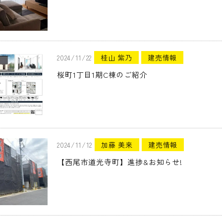
2024/11/22
桂山 紫乃
建売情報
桜町1丁目1期C棟のご紹介
2024/11/12
加藤 美来
建売情報
【西尾市道光寺町】進捗&お知らせ!