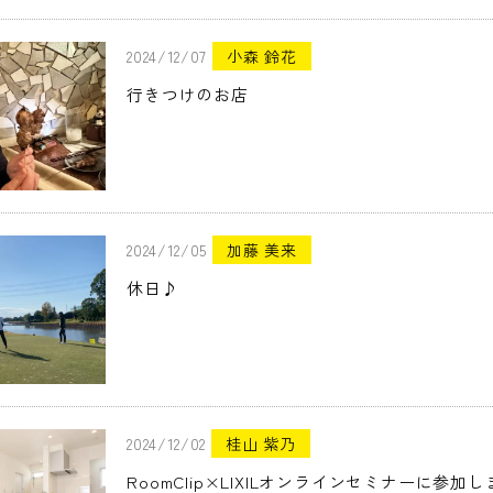
2024/12/07
小森 鈴花
行きつけのお店
2024/12/05
加藤 美来
休日♪
2024/12/02
桂山 紫乃
RoomClip×LIXILオンラインセミナーに参加