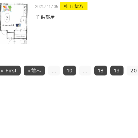
2024/11/05
桂山 紫乃
子供部屋
« First
<前へ
...
10
...
18
19
20