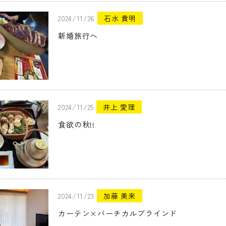
2024/11/26
石水 貴明
新婚旅行へ
2024/11/25
井上 愛理
食欲の秋!!
2024/11/23
加藤 美来
カーテン×バーチカルブラインド