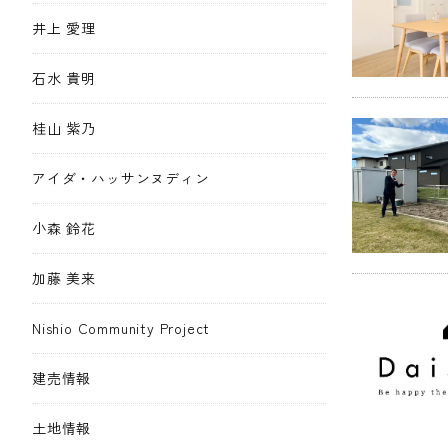
井上 愛理
石水 貴明
桂山 紫乃
アイダ・ハッサンヌディン
小森 鈴花
加藤 美来
Nishio Community Project
建売情報
土地情報