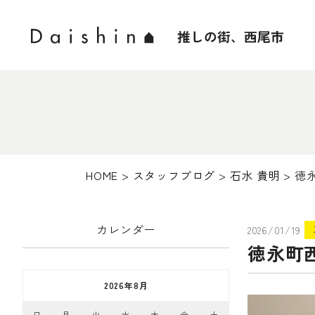
HOME
>
スタッフブログ
>
石水 貴明
>
徳
カレンダー
2026/01/19
徳永町
2026年8月
日
月
火
水
木
金
土