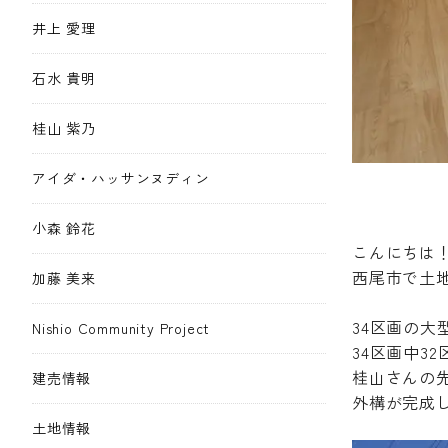
井上 愛理
石水 貴明
桂山 紫乃
アイダ・ハッサンヌディン
小森 鈴花
こんにちは
西尾市で土
加藤 美来
34区画の大
Nishio Community Project
34区画中3
桂山さんの
建売情報
外構が完成
土地情報