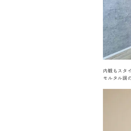
内観もスタ
モルタル調