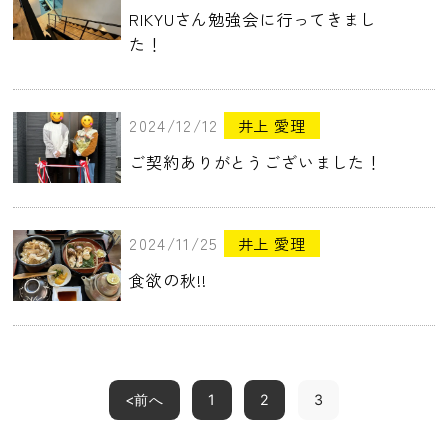
RIKYUさん勉強会に行ってきまし
た！
2024/12/12
井上 愛理
ご契約ありがとうございました！
2024/11/25
井上 愛理
食欲の秋!!
<前へ
1
2
3