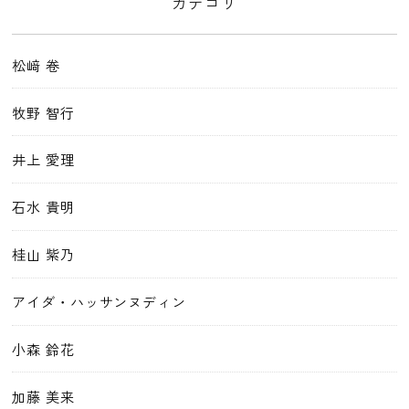
カテゴリ
松﨑 卷
牧野 智行
井上 愛理
石水 貴明
桂山 紫乃
アイダ・ハッサンヌディン
小森 鈴花
加藤 美来