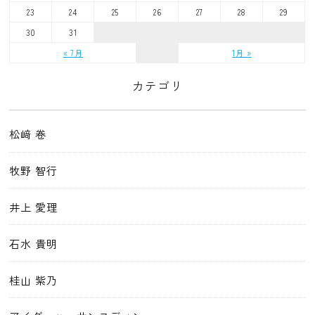
23
24
25
26
27
28
29
30
31
« 7月
1月 »
カテゴリ
松﨑 卷
牧野 智行
井上 愛理
石水 貴明
桂山 紫乃