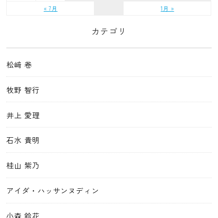
« 7月
1月 »
カテゴリ
松﨑 卷
牧野 智行
井上 愛理
石水 貴明
桂山 紫乃
アイダ・ハッサンヌディン
小森 鈴花