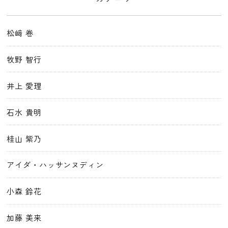
松﨑 卷
牧野 智行
井上 愛理
石水 貴明
桂山 紫乃
アイダ・ハッサンヌディン
小森 鈴花
加藤 美来