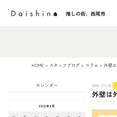
HOME
>
スタッフブログ
>
コラム
>
外壁は
カレンダー
2024/01/29
外壁は
2026年8月
日
月
火
水
木
金
土