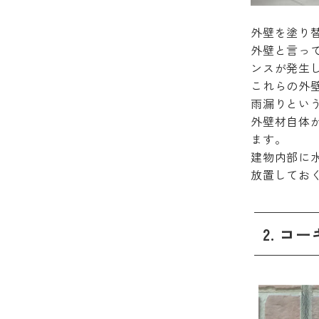
外壁を塗り
外壁と言っ
ンスが発生
これらの外
雨漏りとい
外壁材自体
ます。
建物内部に
放置してお
2. 