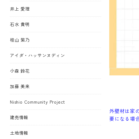
井上 愛理
石水 貴明
桂山 紫乃
アイダ・ハッサンヌディン
小森 鈴花
加藤 美来
Nishio Community Project
外壁材は家
建売情報
要になる場
土地情報