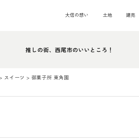
大信の想い
土地
建売
推しの街、西尾市のいいところ！
>
スイーツ
>
御菓子所 東角園