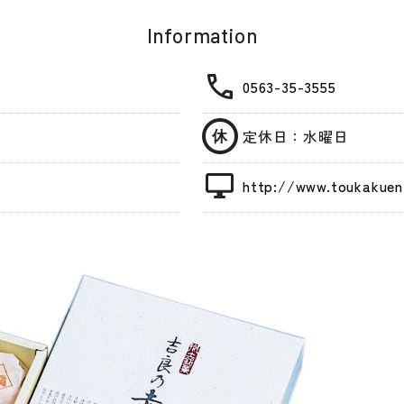
Information
0563-35-3555
定休日：水曜日
http://www.toukakuen