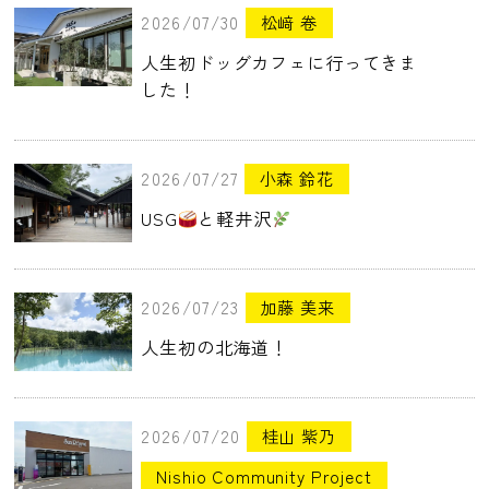
2026/07/30
松﨑 卷
人生初ドッグカフェに行ってきま
した！
2026/07/27
小森 鈴花
USG
と軽井沢
2026/07/23
加藤 美来
人生初の北海道！
2026/07/20
桂山 紫乃
Nishio Community Project