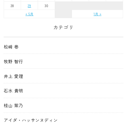
28
29
30
« 5月
1月 »
カテゴリ
松﨑 卷
牧野 智行
井上 愛理
石水 貴明
桂山 紫乃
アイダ・ハッサンヌディン